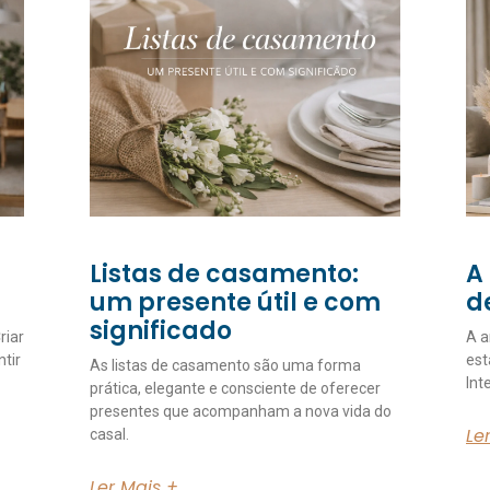
Listas de casamento:
A
um presente útil e com
d
significado
riar
A a
ntir
est
As listas de casamento são uma forma
Int
prática, elegante e consciente de oferecer
presentes que acompanham a nova vida do
Le
casal.
Ler Mais +