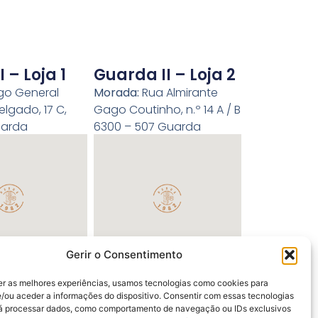
 – Loja 1
Guarda II – Loja 2
go General
Morada:
Rua Almirante
lgado, 17 C,
Gago Coutinho, n.º 14 A / B
uarda
6300 – 507 Guarda
Gerir o Consentimento
er as melhores experiências, usamos tecnologias como cookies para
/ou aceder a informações do dispositivo. Consentir com essas tecnologias
rá processar dados, como comportamento de navegação ou IDs exclusivos