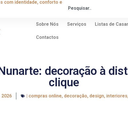
s com identidade, conforto e
Sobre Nós
Serviços
Listas de Cas
Contactos
 Nunarte: decoração à dis
clique
, 2026
|
compras online
,
decoração
,
design
,
interiores